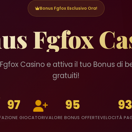
Bonus Fgfox Esclusivo Ora!
us Fgfox Ca
 Fgfox Casino e attiva il tuo Bonus di 
gratuiti!
97
95
9
FAZIONE GIOCATORI
VALORE BONUS OFFERTE
VELOCITÀ PA