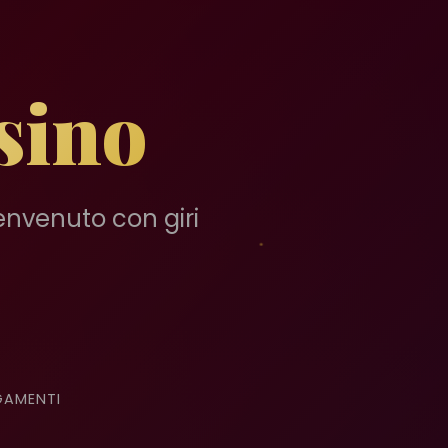
sino
benvenuto con giri
3
GAMENTI